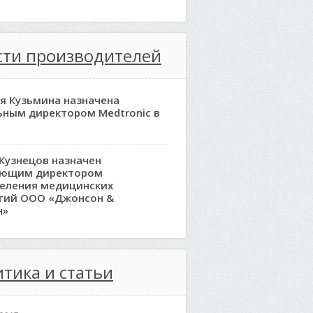
сти производителей
я Кузьмина назначена
ьным директором Medtronic в
Кузнецов назначен
яющим директором
еления медицинских
гий ООО «Джонсон &
н»
тика и статьи