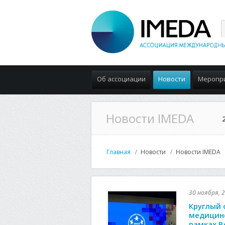
Об ассоциации
Новости
Меропр
Новости IMEDA
Главная
Новости
Новости IMEDA
30 ноября, 2
Круглый 
медицинс
рамках В