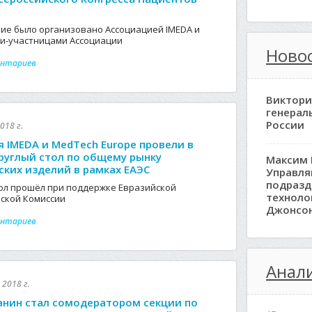
ие было организовано Ассоциацией IMEDA и
и-участницами Ассоциации
Ново
ентариев
Виктори
генерал
России
018 г.
я IMEDA и MedTech Europe провели в
руглый стол по общему рынку
Максим 
ких изделий в рамках ЕАЭС
Управл
подразд
тол прошёл при поддержке Евразийской
техноло
ской Комиссии
Джонсо
ентариев
Анали
 2018 г.
анин стал сомодератором секции по