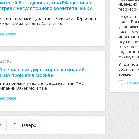
ителей Росздравнадзора РФ прошла в
имеющих
стречи Регуляторного комитета IMEDA
территории
Результат
иятии приняли участие Дмитрий Юрьевич
стало Пос
и Елена Михайловна Астапенко
установле
видов мед
ентариев
иностра
осуществ
государс
подписан
Медведевым
2018 г.
В данной 
Генеральных директоров компаний-
событий 
время.
MEDA прошел в Москве
0 ком
ятии приняли участие представители ФАС
омпании Baker McKenzie
ентариев
Наверх