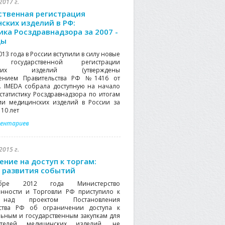
2017 г.
ственная регистрация
ских изделий в РФ:
ика Росздравнадзора за 2007 -
ды
013 года в России вступили в силу новые
 государственной регистрации
нских изделий (утверждены
лением Правительства РФ №1416 от
2). IMEDA собрала доступную на начало
 статистику Росздравнадзора по итогам
ии медицинских изделий в России за
10 лет
ментариев
2015 г.
ение на доступ к торгам:
 развития событий
бре 2012 года Министерство
нности и Торговли РФ приступило к
над проектом Постановления
ьства РФ об ограничении доступа к
ьным и государственным закупкам для
ителей медицинских изделий, не