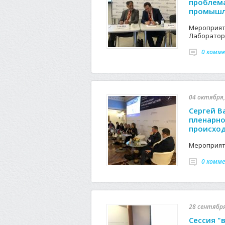
проблем
промышле
Мероприя
Лаборатор
0 комм
04 октября,
Сергей В
пленарно
происход
Мероприят
0 комм
28 сентября
Сессия "