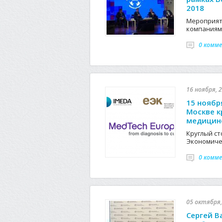
2018
Мероприят
компаниям
0 комм
16 ноября, 2
15 ноябр
Москве к
медицинс
Круглый с
Экономиче
0 комм
05 октября,
Сергей В