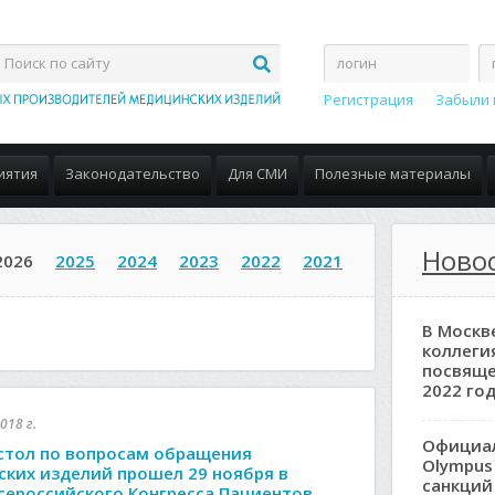
Регистрация
Забыли 
иятия
Законодательство
Для СМИ
Полезные материалы
Новос
2026
2025
2024
2023
2022
2021
В Москв
коллеги
посвяще
2022 год
018 г.
Официа
стол по вопросам обращения
Olympus
ких изделий прошел 29 ноября в
санкций
сероссийского Конгресса Пациентов