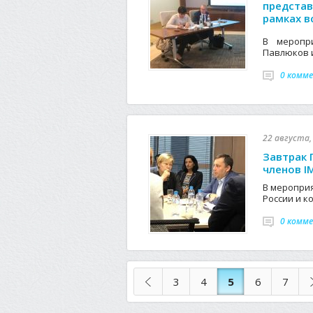
представ
рамках в
В меропр
Павлюков 
0 комм
22 августа, 
Завтрак 
членов I
В меропри
России и к
0 комм
3
4
5
6
7