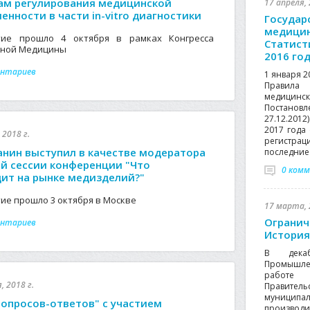
ам регулирования медицинской
17 апреля, 
нности в части in-vitro диагностики
Государ
медицин
тие прошло 4 октября в рамках Конгресса
Статист
ной Медицины
2016 го
ентариев
1 января 2
Правила
медици
Постанов
27.12.201
2017 года
 2018 г.
регистрац
анин выступил в качестве модератора
последние 
й сессии конференции "Что
0 ком
ит на рынке медизделий?"
ие прошло 3 октября в Москве
17 марта, 
Огранич
ентариев
История
В дека
Промышле
работе 
, 2018 г.
Правител
муниципал
вопросов-ответов" с участием
производ