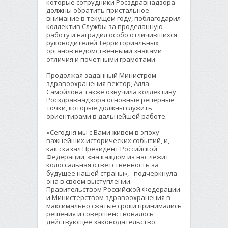
которые сотрудники Росздравнадзора
должны обратить пристальное
внимание в текущем году, поблагодарил
коллектив Службы за проделанную
работу и наградил особо отличившихся
руководителей Территориальных
органов ведомственными знаками
отличия и почетными грамотами.
Продолжая заданный Министром
здравоохранения вектор, Алла
Самойлова также озвучила коллективу
Росздравнадзора основные реперные
точки, которые должны служить
ориентирами в дальнейшей работе.
«Сегодня мы с Вами живем в эпоху
важнейших исторических событий, и,
как сказал Президент Российской
Федерации, «на каждом из нас лежит
колоссальная ответственность за
будущее нашей страны», - подчеркнула
она в своем выступлении. -
Правительством Российской Федерации
и Министерством здравоохранения в
максимально сжатые сроки принимались
решения и совершенствовалось
действующее законодательство.