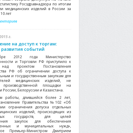
 статистику Росздравнадзора по итогам
ии медицинских изделий в России за
10 лет
ментариев
2015 г.
ение на доступ к торгам:
 развития событий
бре 2012 года Министерство
нности и Торговли РФ приступило к
над проектом Постановления
ьства РФ об ограничении доступа к
ьным и государственным закупкам для
ителей медицинских изделий, не
 производственной площадки на
 России, Белоруссии и Казахстана.
ом работы, длившейся более 2 лет,
тановление Правительства №102 «Об
нии ограничения допуска отдельных
ицинских изделий, происходящих из
нных государств, для целей
ления закупок для обеспечения
твенных и муниципальных нужд»,
ное Премьер-Министром Дмитрием