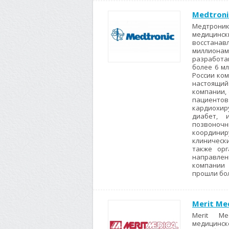
Medtroni
Медтрони
медицинск
восстана
миллион
разработа
более 6 мл
России ком
настоящи
компании, 
пациент
кардиохир
диабет, 
позвоночн
координир
клинически
также орг
направлен
компании 
прошли бол
Merit Me
Merit Me
медицин