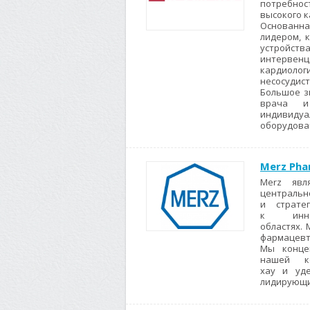
потребнос
высокого к
Основанна
лидером, 
устройств
интервенц
кардиолог
несосудис
Большое зн
врача и
индивидуа
оборудова
Merz Pha
Merz явл
центральн
и страте
к инно
областях.
фармацевт
Мы конце
нашей ко
хау и уд
лидирующи