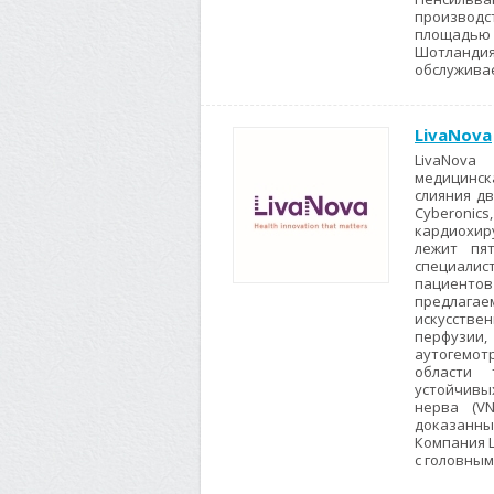
производс
площадью 3
Шотландия.
обслуживае
LivaNova
LivaNova
медицинс
слияния д
Cyberonics
кардиохир
лежит пя
специали
пациентов
предлаг
искусств
перфузи
аутогемот
области 
устойчивы
нерва (VN
доказанны
Компания L
с головным