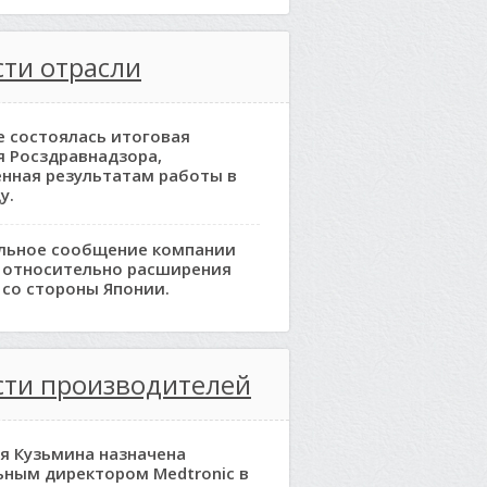
ти отрасли
е состоялась итоговая
я Росздравнадзора,
нная результатам работы в
у.
льное сообщение компании
 относительно расширения
 со стороны Японии.
сти производителей
я Кузьмина назначена
ьным директором Medtronic в