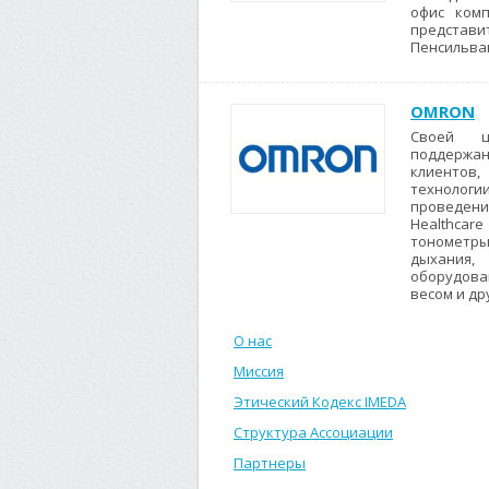
офис комп
представ
Пенсильван
OMRON
Своей ц
поддержан
клиентов
технологи
проведен
Healthc
тономет
дыхания,
оборудова
весом и др
О нас
Миссия
Этический Кодекс IMEDA
Структура Ассоциации
Партнеры