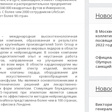
твенное и распределительное предприятие
40 000 квадратных футов в Инвернессе,
 С более чем 2000 сотрудников LifeScan
Новос
т более 90 стран.
В Москв
коллеги
 – международная высокотехнологичная
посвяще
кая компания, образованная в результате
вух крупнейших производителей Sorin Group и
2022 год
, является одним из мировых лидеров в области
ургии и нейромодуляции. В основе компании
тидесятилетний опыт и неустанная работа
Официа
стов, направленная на улучшение жизни
Olympus
 во всем мире. В области кардиохирургии мы
санкций
аем широкий спектр изделий, включая
енные клапаны сердца, оборудование для
и, искусственного кровообращения и
рансфузии. Мы являемся основоположниками в
технических решений для лекарственно-
Ново
х форм эпилепсии. Стимуляция блуждающего
S-терапия) при эпилепсии является самым
м по эффективности методом нейромодуляции.
ivaNova представлена более чем в 100 странах,
Виктори
 офисом в Лондоне.
генерал