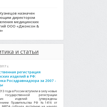
Кузнецов назначен
яющим директором
еления медицинских
гий ООО «Джонсон &
н»
тика и статьи
2017 г.
ственная регистрация
ских изделий в РФ:
ика Росздравнадзора за 2007 -
ды
013 года в России вступили в силу новые
 государственной регистрации
нских изделий (утверждены
лением Правительства РФ №1416 от
2). IMEDA собрала доступную на начало