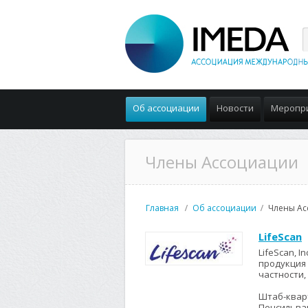
Об ассоциации
Новости
Меропр
Члены Ассоциации
Главная
Об ассоциации
Члены Ас
LifeScan
LifeScan, I
продукция 
частности,
Штаб-кварт
Пенсильван