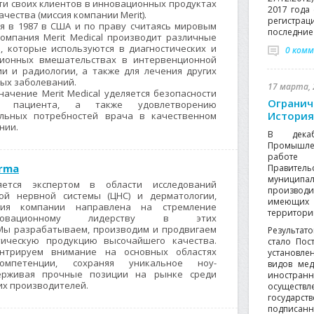
ти своих клиентов в инновационных продуктах
2017 года
ачества (миссия компании Merit).
регистрац
я в 1987 в США и по праву считаясь мировым
последние 
компания Merit Medical производит различные
а, которые используются в диагностических и
0 ком
ионных вмешательствах в интервенционной
ии и радиологии, а также для лечения других
тых заболеваний.
17 марта, 
ачение Merit Medical уделяется безопасности
Огранич
 пациента, а также удовлетворению
История
льных потребностей врача в качественном
нии.
В дека
Промышле
работе 
rma
Правител
муниципал
яется экспертом в области исследований
производ
ой нервной системы (ЦНС) и дерматологии,
имеющих
гия компании направлена на стремление
территории
вационному лидерству в этих
 Мы разрабатываем, производим и продвигаем
Результат
ическую продукцию высочайшего качества.
стало Пос
нтрируем внимание на основных областях
установле
мпетенции, сохраняя уникальное ноу-
видов мед
ерживая прочные позиции на рынке среди
иностра
х производителей.
осуществ
государс
подписан