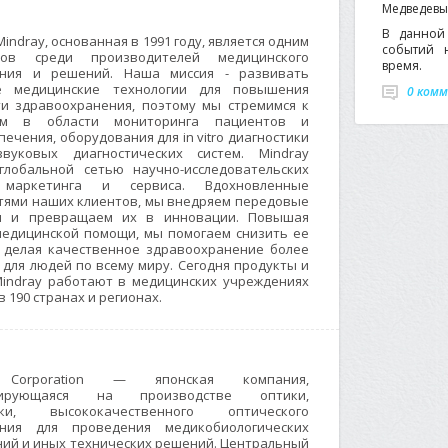
Медведевым
В данной 
indray, основанная в 1991 году, является одним
событий 
ов среди производителей медицинского
время.
ания и решений. Наша миссия - развивать
е медицинские технологии для повышения
0 ком
ти здравоохранения, поэтому мы стремимся к
ям в области мониторинга пациентов и
ечения, оборудования для in vitro диагностики
вуковых диагностических систем. Mindray
глобальной сетью научно-исследовательских
 маркетинга и сервиса. Вдохновленные
тями наших клиентов, мы внедряем передовые
ии и превращаем их в инновации. Повышая
медицинской помощи, мы помогаем снизить ее
, делая качественное здравоохранение более
для людей по всему миру. Сегодня продукты и
indray работают в медицинских учреждениях
в 190 странах и регионах.
 Corporation — японская компания,
изирующаяся на производстве оптики,
ики, высококачественного оптического
ания для проведения медикобиологических
ний и иных технических решений. Центральный