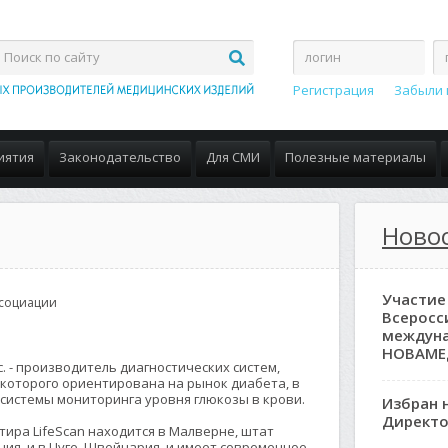
Регистрация
Забыли 
иятия
Законодательство
Для СМИ
Полезные материалы
Ново
Участие
социации
Всеросс
междун
НОВАМЕ
nc. - производитель диагностических систем,
которого ориентирована на рынок диабета, в
 системы мониторинга уровня глюкозы в крови.
Избран 
Директо
ира LifeScan находится в Малверне, штат
ия, и в Цуге, Швейцария, и имеет современное