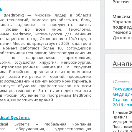
России
c
к (Medtronic) — мировой лидер в области
Максим 
их технологий, помогающих облегчать боль,
Управл
вливать здоровье и продлевать жизнь
подразд
ам людей во всем мире. Технологии,
техноло
нные Medtronic, используются для лечения
Джонсо
н. пациентов в год. Основанная в 1949 году, в
пания Medtronic присутствует с 2003 года, где в
й момент работают более 100 сотрудников
обеспечивая технологии Medtronic для лечения
ов по направлениям: аритмология,
Анали
ургия, сосудистая хирургия, нейрохирургия,
интраоперационная навигация и хирургия
ика. Российское представительство компании
ует развитие рынка и терапий, проведение
х исследований и клинического мониторинга, а
17 апреля, 
анизует обучение профессионалов по всем
Государ
иям деятельности. За пять лет деятельности
медицин
в России обучение по программам Medtronic
Статист
ее 4,000 российских врачей.
2016 го
1 января 2
dical Systems
Правила
медици
dical Systems – глобальная компания
Постанов
ского оборудования, удовлетворяющая
27.12.201