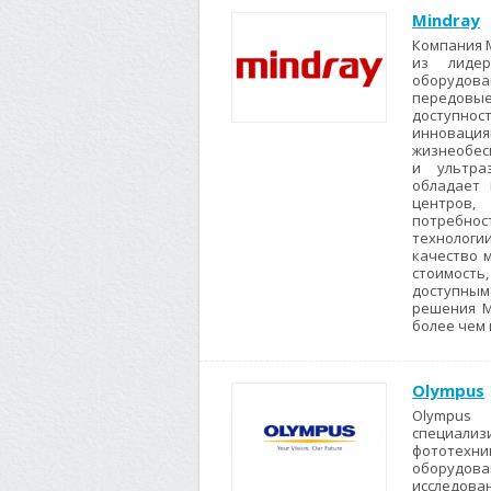
Mindray
Компания M
из лидер
оборудов
передовы
доступнос
инноваци
жизнеобесп
и ультраз
обладает 
центров,
потребнос
технолог
качество 
стоимость
доступным 
решения M
более чем 
Olympus
Olympus
специал
фототехн
оборудов
исследова