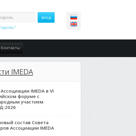
пароль?
Контакты
сти IMEDA
 Ассоциации IMEDA в VI
ийском форуме с
ародным участием
Д-2026
новый состав Совета
ров Ассоциации IMEDA