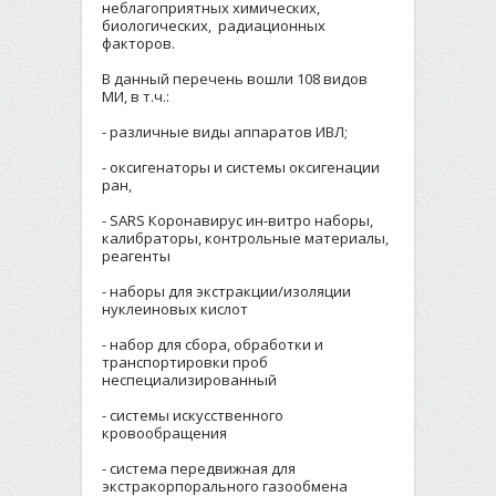
неблагоприятных химических,
биологических, радиационных
факторов.
В данный перечень вошли 108 видов
МИ, в т.ч.:
- различные виды аппаратов ИВЛ;
- оксигенаторы и системы оксигенации
ран,
- SARS Коронавирус ин-витро наборы,
калибраторы, контрольные материалы,
реагенты
- наборы для экстракции/изоляции
нуклеиновых кислот
- набор для сбора, обработки и
транспортировки проб
неспециализированный
- системы искусственного
кровообращения
- система передвижная для
экстракорпорального газообмена