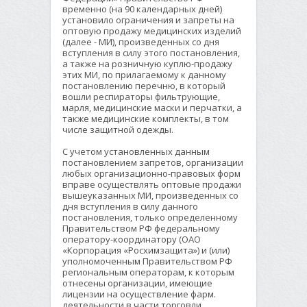
временно (на 90 календарных дней)
установило ограничения и запреты на
оптовую продажу медицинских изделий
(далее - МИ), произведенных со дня
вступления в силу этого постановления,
а также на розничную куплю-продажу
этих МИ, по прилагаемому к данному
постановлению перечню, в который
вошли респираторы фильтрующие,
марля, медицинские маски и перчатки, а
также медицинские комплекты, в том
числе защитной одежды.
С учетом установленных данным
постановлением запретов, организации
любых организационно-правовых форм
вправе осуществлять оптовые продажи
вышеуказанных МИ, произведенных со
дня вступления в силу данного
постановления, только определенному
Правительством РФ федеральному
оператору-координатору (ОАО
«Корпорация «Росхимзащита») и (или)
уполномоченным Правительством РФ
региональным операторам, к которым
отнесены организации, имеющие
лицензии на осуществление фарм.
деятельности в части торговли