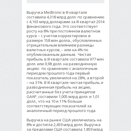
Выручка Medtronic в III квартале
составила 4,318 млрд долл. по сравнению
с 4,163 млрд долларами за III квартал 2014
финансового года. Это соответствует
росту на 8% при постоянном валютном
курсе – с учетом корректировок в
размере 158 млн долла., обусловленных
отрицательным влиянием разницы
валютных курсов, – или на 4% по
опубликованным данным. Чистая
прибыль в III квартале составила 977 млн
долл. или 0,98 долл. на разводненную
акцию: по сравнению с аналогичным
периодом прошлого года первый
показатель увеличился на 28%, а второй
– на 31%. В III квартале чистая прибыль и
разводненная прибыль на акцию,
рассчитанные без учета принципов
GAAP, составили 1,005 млрд долл. и 1,01
долл., что на 10 и 11% больше
соответствующих показателей за
аналогичный период прошлого года.
Выручка на рынке США увеличилась на
8% и достигла 2,459 млрд долл. Выручка
за пределами США составила 1,859 млрд