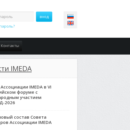
пароль?
Контакты
сти IMEDA
 Ассоциации IMEDA в VI
ийском форуме с
ародным участием
Д-2026
новый состав Совета
ров Ассоциации IMEDA