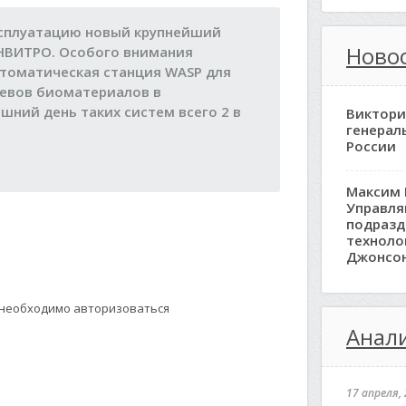
ксплуатацию новый крупнейший
Ново
НВИТРО. Особого внимания
томатическая станция WASP для
севов биоматериалов в
шний день таких систем всего 2 в
Виктори
генерал
России
Максим 
Управл
подразд
техноло
Джонсо
 необходимо авторизоваться
Анали
17 апреля, 