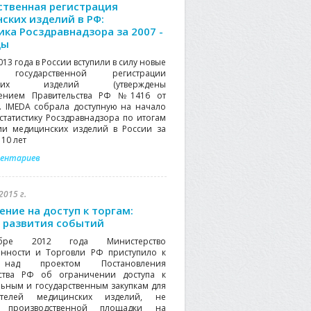
ственная регистрация
ских изделий в РФ:
ика Росздравнадзора за 2007 -
ды
013 года в России вступили в силу новые
 государственной регистрации
нских изделий (утверждены
лением Правительства РФ №1416 от
2). IMEDA собрала доступную на начало
 статистику Росздравнадзора по итогам
ии медицинских изделий в России за
10 лет
ментариев
2015 г.
ение на доступ к торгам:
 развития событий
бре 2012 года Министерство
нности и Торговли РФ приступило к
над проектом Постановления
ьства РФ об ограничении доступа к
ьным и государственным закупкам для
ителей медицинских изделий, не
 производственной площадки на