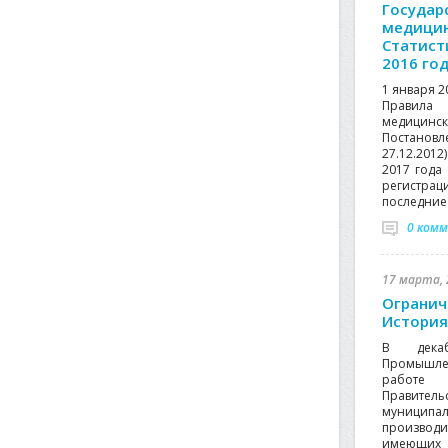
Государ
медицин
Статист
2016 го
1 января 2
Правила
медици
Постанов
27.12.201
2017 года
регистрац
последние 
0 ком
17 марта, 
Огранич
История
В дека
Промышле
работе 
Правител
муниципал
производ
имеющих