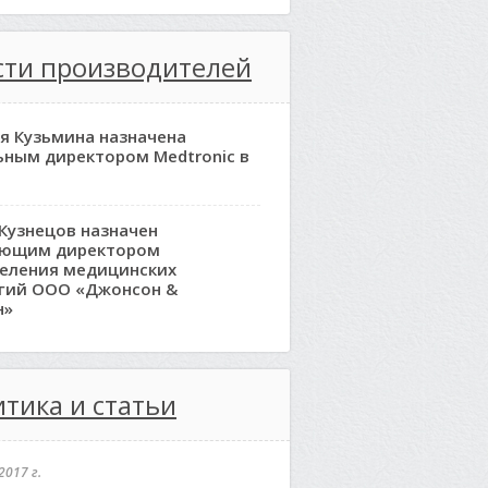
сти производителей
я Кузьмина назначена
ьным директором Medtronic в
Кузнецов назначен
яющим директором
еления медицинских
гий ООО «Джонсон &
н»
тика и статьи
2017 г.